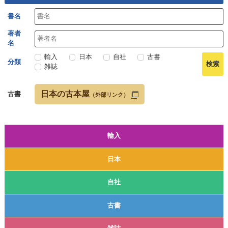
書名
著者
名
輸入
日本
自社
古書
分類
雑誌
日本の古本屋
古書
（外部リンク）
輸入
日本
自社
古書