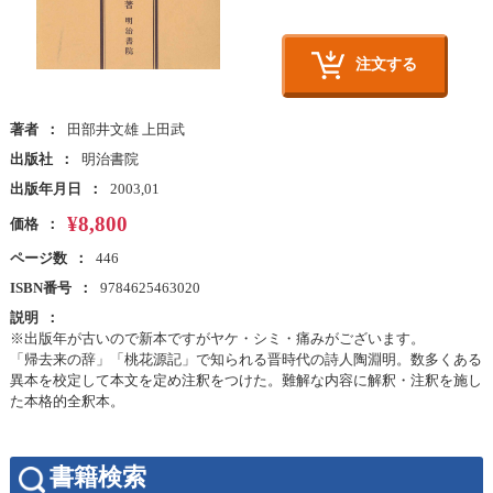
注文する
著者
田部井文雄 上田武
出版社
明治書院
出版年月日
2003,01
¥8,800
価格
ページ数
446
ISBN番号
9784625463020
説明
※出版年が古いので新本ですがヤケ・シミ・痛みがございます。
「帰去来の辞」「桃花源記」で知られる晋時代の詩人陶淵明。数多くある
異本を校定して本文を定め注釈をつけた。難解な内容に解釈・注釈を施し
た本格的全釈本。
書籍検索