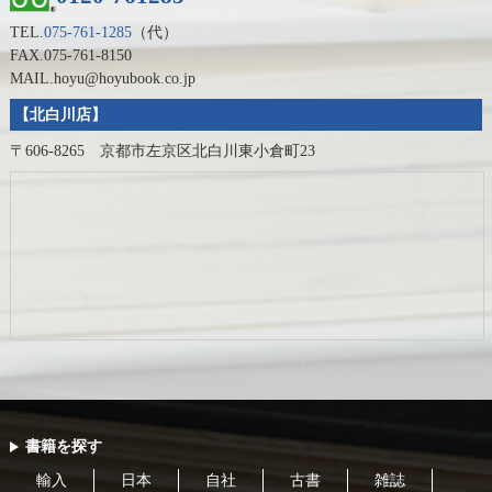
TEL.
075-761-1285
（代）
FAX.075-761-8150
MAIL.hoyu@hoyubook.co.jp
【北白川店】
〒606-8265 京都市左京区北白川東小倉町23
書籍を探す
輸入
日本
自社
古書
雑誌