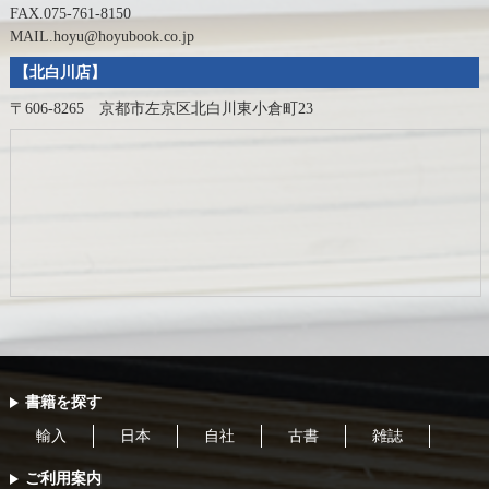
FAX.075-761-8150
MAIL.hoyu@hoyubook.co.jp
【北白川店】
〒606-8265 京都市左京区北白川東小倉町23
書籍を探す
輸入
日本
自社
古書
雑誌
ご利用案内