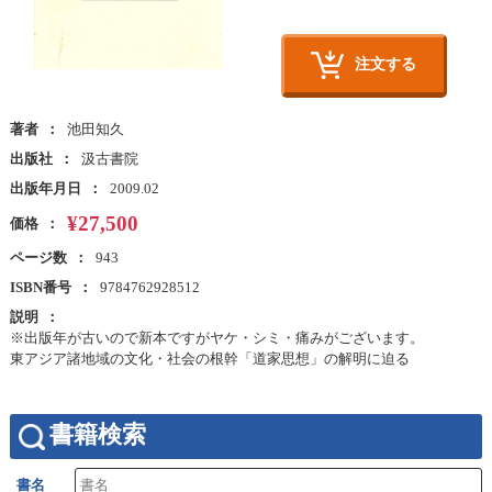
注文する
著者
池田知久
出版社
汲古書院
出版年月日
2009.02
¥27,500
価格
ページ数
943
ISBN番号
9784762928512
説明
※出版年が古いので新本ですがヤケ・シミ・痛みがございます。
東アジア諸地域の文化・社会の根幹「道家思想」の解明に迫る
書籍検索
書名