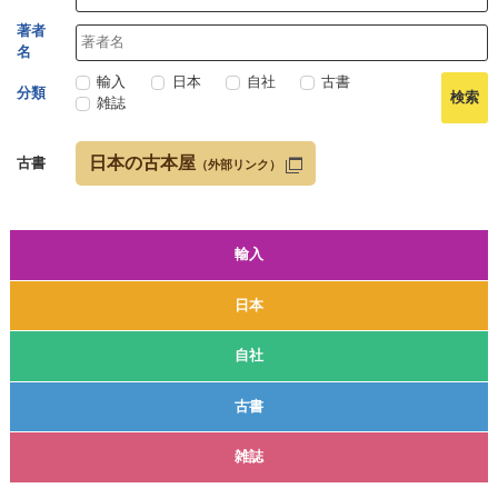
著者
名
輸入
日本
自社
古書
分類
雑誌
日本の古本屋
古書
（外部リンク）
輸入
日本
自社
古書
雑誌