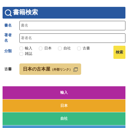
書籍検索
書名
著者
名
輸入
日本
自社
古書
分類
雑誌
日本の古本屋
古書
（外部リンク）
輸入
日本
自社