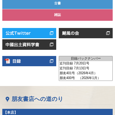
古書
雑誌
朋友書店への道のり
【本店】