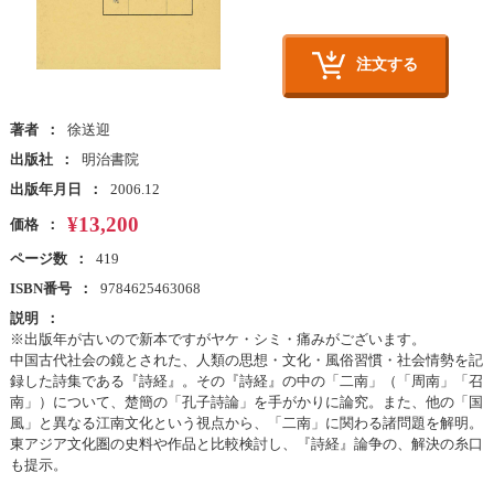
注文する
著者
徐送迎
出版社
明治書院
出版年月日
2006.12
¥13,200
価格
ページ数
419
ISBN番号
9784625463068
説明
※出版年が古いので新本ですがヤケ・シミ・痛みがございます。
中国古代社会の鏡とされた、人類の思想・文化・風俗習慣・社会情勢を記
録した詩集である『詩経』。その『詩経』の中の「二南」（「周南」「召
南」）について、楚簡の「孔子詩論」を手がかりに論究。また、他の「国
風」と異なる江南文化という視点から、「二南」に関わる諸問題を解明。
東アジア文化圏の史料や作品と比較検討し、『詩経』論争の、解決の糸口
も提示。