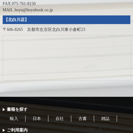
FAX.075-761-8150
MAIL.hoyu@hoyubook.co.jp
【北白川店】
〒606-8265 京都市左京区北白川東小倉町23
書籍を探す
輸入
日本
自社
古書
雑誌
ご利用案内