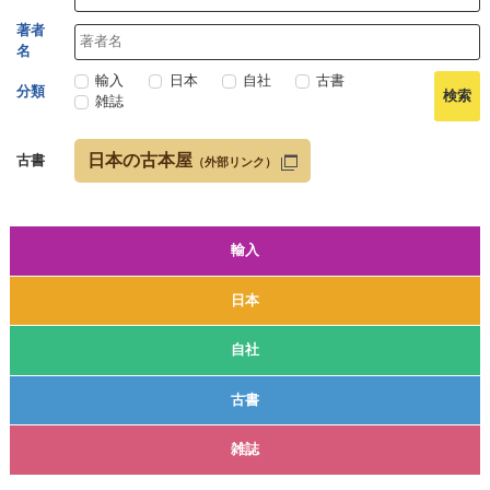
著者
名
輸入
日本
自社
古書
分類
雑誌
日本の古本屋
古書
（外部リンク）
輸入
日本
自社
古書
雑誌