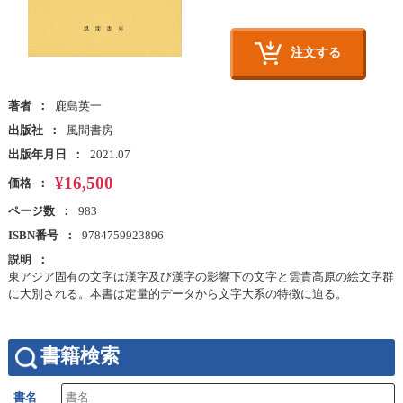
注文する
著者
鹿島英一
出版社
風間書房
出版年月日
2021.07
¥16,500
価格
ページ数
983
ISBN番号
9784759923896
説明
東アジア固有の文字は漢字及び漢字の影響下の文字と雲貴高原の絵文字群
に大別される。本書は定量的データから文字大系の特徴に迫る。
書籍検索
書名