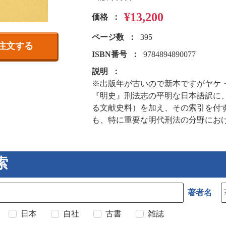
¥13,200
価格
ページ数
395
注文する
ISBN番号
9784894890077
説明
※出版年が古いので新本ですがヤケ
『明史』刑法志の平明な日本語訳に
る文献史料）を加え、その索引を付
も、特に重要な明代刑法の分野にお
索
著者名
日本
自社
古書
雑誌