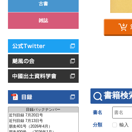
古書
雑誌
書籍検
書名
分類
輸入