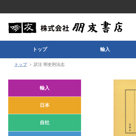
トップ
輸入
トップ
訳注 明史刑法志
輸入
日本
自社