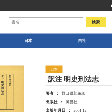
日本
自社
日本
訳注 明史刑法志
著者
野口鐵郎編訳
出版社
風響社
出版年月日
2001.12