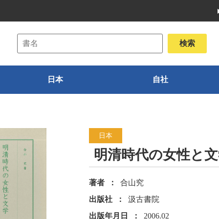
日本
自社
日本
明清時代の女性と文
著者
合山究
出版社
汲古書院
出版年月日
2006.02