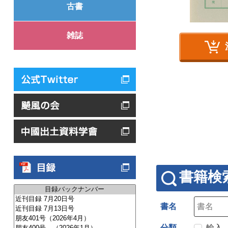
古書
雑誌
書籍検
書名
分類
輸入