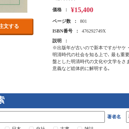
¥15,400
価格
ページ数
801
注文する
ISBN番号
476292749X
説明
※出版年が古いので新本ですがヤケ
明清時代の社会を知る上で､ 最も重要
盤とした明清時代の文化や文学をさま
意義など総体的に解明する｡
索
著者名
日本
自社
古書
雑誌