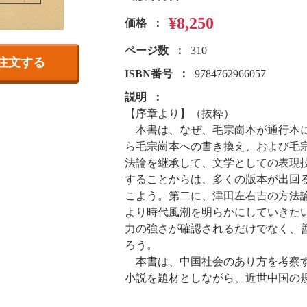
¥8,250
価格
ページ数
310
注文する
ISBN番号
9784762966057
説明
【序章より】（抜粋）
本書は、なぜ、毛宗崗本が通行本に
ら毛宗崗本への書き換え、および毛
法論を継承して、文学としての表現
することからは、多くの版本が出回
こよう。第二に、津田左右吉の方法
より時代風潮を明らかにしていきた
力の強さが確認されるだけでなく、
ろう。
本書は、中国社会のあり方を考察す
小説を題材としながら、近世中国の