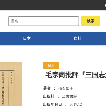
日本
自社
日本
毛宗崗批評『三国志
著者
仙石知子
出版社
汲古書院
出版年月日
2017.12