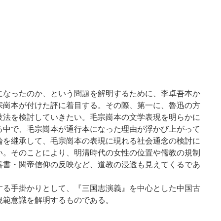
なったのか、という問題を解明するために、李卓吾本か
宗崗本が付けた評に着目する。その際、第一に、魯迅の方
技法を検討していきたい。毛宗崗本の文学表現を明らかに
る中で、毛宗崗本が通行本になった理由が浮かび上がって
論を継承して、毛宗崗本の表現に現れる社会通念の検討に
い。そのことにより、明清時代の女性の位置や儒教の規制
善書・関帝信仰の反映など、道教の浸透も見えてくるであ
る手掛かりとして、『三国志演義』を中心とした中国古
規範意識を解明するものである。