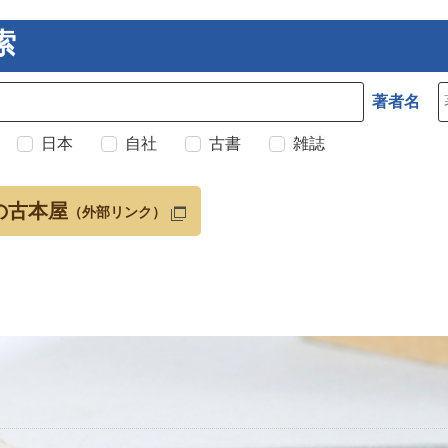
索
著者名
日本
自社
古書
雑誌
の古本屋
（外部リンク）