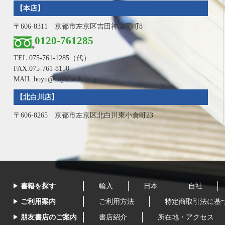
【本店】
〒606-8311 京都市左京区吉田神楽岡町8
0120-761285
TEL.
075-761-1285
（代）
FAX.075-761-8150
MAIL.hoyu@hoyubook.co.jp
【北白川店】
〒606-8265 京都市左京区北白川東小倉町23
書籍を探す
輸入
日本
自社
ご利用案内
ご利用方法
特定商取引法に基
朋友書店のご案内
書店紹介
所在地・アクセス