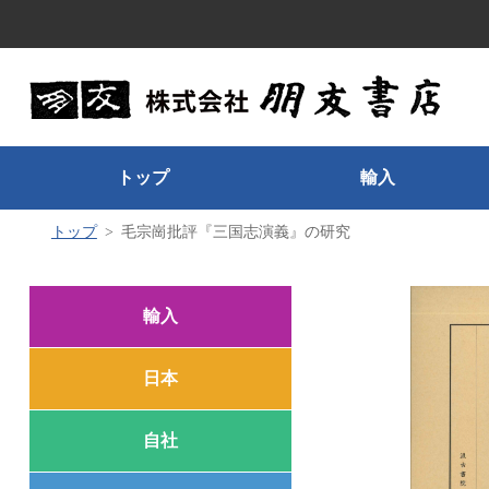
トップ
輸入
トップ
毛宗崗批評『三国志演義』の研究
輸入
日本
自社