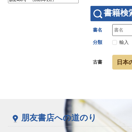
書籍検
書名
分類
輸入
日本
古書
朋友書店への道のり