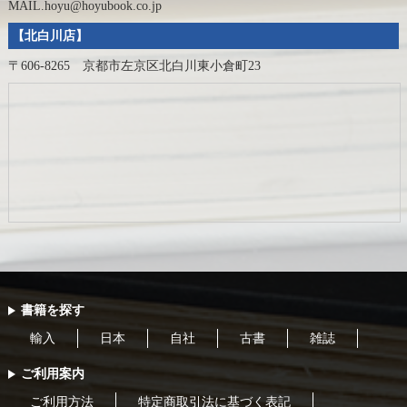
MAIL.hoyu@hoyubook.co.jp
【北白川店】
〒606-8265 京都市左京区北白川東小倉町23
書籍を探す
輸入
日本
自社
古書
雑誌
ご利用案内
ご利用方法
特定商取引法に基づく表記