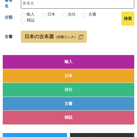
著者
名
輸入
日本
自社
古書
分類
雑誌
日本の古本屋
古書
（外部リンク）
輸入
日本
自社
古書
雑誌