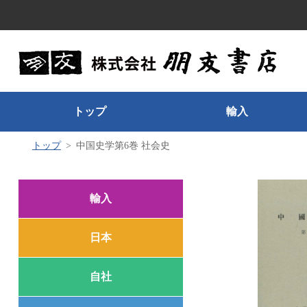
トップ
輸入
トップ
中国史学第6巻 社会史
輸入
日本
自社