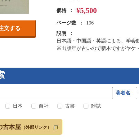
¥5,500
価格
ページ数
196
注文する
説明
日本語・中国語・英語による、学会
※出版年が古いので新本ですがヤケ
索
著者名
日本
自社
古書
雑誌
の古本屋
（外部リンク）