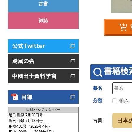
古書
雑誌
書籍検
書名
分類
輸入
日本
古書