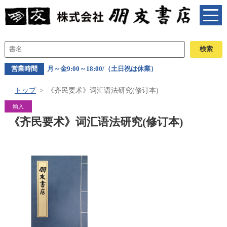
営業時間
月～金9:00～18:00/（土日祝は休業）
トップ
《齐民要术》词汇语法研究(修订本)
輸入
《齐民要术》词汇语法研究(修订本)