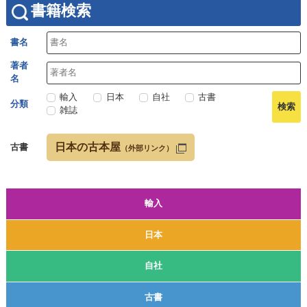
書籍検索
書名
著者
名
輸入
日本
自社
古書
分類
雑誌
日本の古本屋
古書
（外部リンク）
輸入
日本
自社
古書