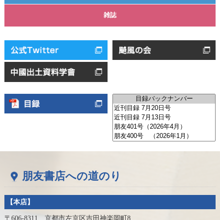
雑誌
朋友書店への道のり
【本店】
〒606-8311 京都市左京区吉田神楽岡町8