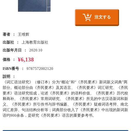
注文する
著者
王维辉
出版社
上海教育出版社
出版年月日
2020.10
¥6,138
価格
ISBN番号
9787572002120
説明
《词汇语法研究》（修订本）分为“概论”和“《齐民要术》新词新义词典”两
部分。概论部分由《齐民要术》及其语言、《齐民要术》词汇研究、《齐民
要术》语法研究组成，论述《齐民要术》的语料价值、《齐民要术》历代校
释商补、《齐民要术》常用词研究、《齐民要术》所见的中古汉语新词和新
义、《齐民要术》所引佚书与辞书编纂、《齐民要术》疑难词语考辩、南北
词汇差异、句法结构分析等；词典部分收入了《齐民要术》中出现的新词新
语约900余条，是研究《齐民要术》语言的重要参考书。