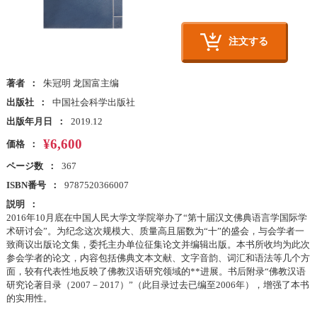
注文する
著者
朱冠明 龙国富主编
出版社
中国社会科学出版社
出版年月日
2019.12
¥6,600
価格
ページ数
367
ISBN番号
9787520366007
説明
2016年10月底在中国人民大学文学院举办了“第十届汉文佛典语言学国际学
术研讨会”。为纪念这次规模大、质量高且届数为“十”的盛会，与会学者一
致商议出版论文集，委托主办单位征集论文并编辑出版。本书所收均为此次
参会学者的论文，内容包括佛典文本文献、文字音韵、词汇和语法等几个方
面，较有代表性地反映了佛教汉语研究领域的**进展。书后附录“佛教汉语
研究论著目录（2007－2017）”（此目录过去已编至2006年），增强了本书
的实用性。