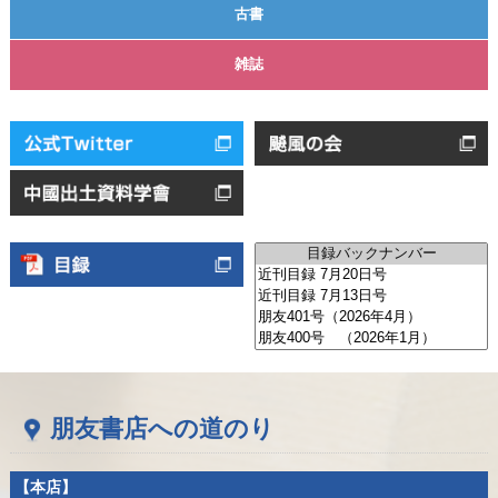
古書
雑誌
朋友書店への道のり
【本店】