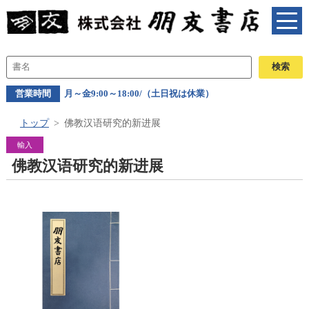
営業時間
月～金9:00～18:00/（土日祝は休業）
トップ
佛教汉语研究的新进展
輸入
佛教汉语研究的新进展