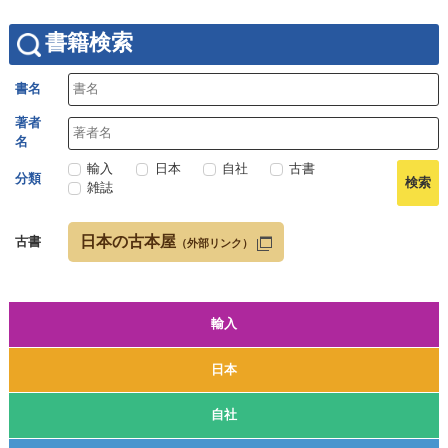
書籍検索
書名
著者
名
輸入
日本
自社
古書
分類
雑誌
日本の古本屋
古書
（外部リンク）
輸入
日本
自社