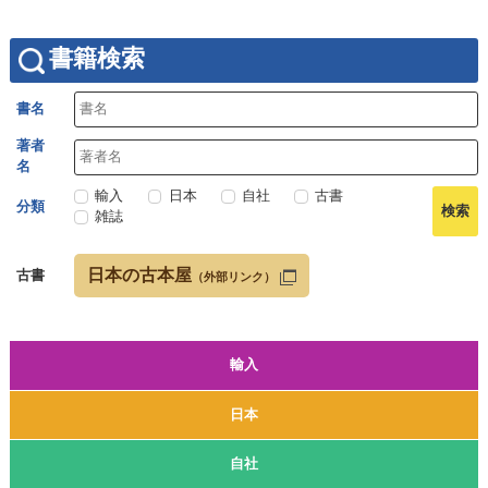
書籍検索
書名
著者
名
輸入
日本
自社
古書
分類
雑誌
日本の古本屋
古書
（外部リンク）
輸入
日本
自社