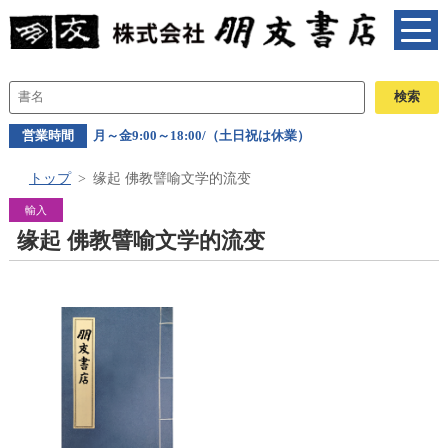
営業時間
月～金9:00～18:00/（土日祝は休業）
トップ
缘起 佛教譬喻文学的流变
輸入
缘起 佛教譬喻文学的流变