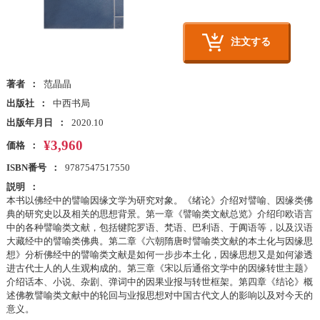
注文する
著者
范晶晶
出版社
中西书局
出版年月日
2020.10
¥3,960
価格
ISBN番号
9787547517550
説明
本书以佛经中的譬喻因缘文学为研究对象。《绪论》介绍对譬喻、因缘类佛
典的研究史以及相关的思想背景。第一章《譬喻类文献总览》介绍印欧语言
中的各种譬喻类文献，包括犍陀罗语、梵语、巴利语、于阗语等，以及汉语
大藏经中的譬喻类佛典。第二章《六朝隋唐时譬喻类文献的本土化与因缘思
想》分析佛经中的譬喻类文献是如何一步步本土化，因缘思想又是如何渗透
进古代士人的人生观构成的。第三章《宋以后通俗文学中的因缘转世主题》
介绍话本、小说、杂剧、弹词中的因果业报与转世框架。第四章《结论》概
述佛教譬喻类文献中的轮回与业报思想对中国古代文人的影响以及对今天的
意义。