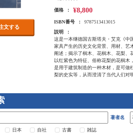
¥8,800
価格
ISBN番号
9787513413015
注文する
説明
这是一本继德国古斯塔夫・艾克《中
家具产生的历史文化背景、用材、艺
阐述；揭示了榈木、花榈木、花梨、
以红紫色为特征、俗称花梨的花榈木
是用于建筑制造的一种木材，是可做
梨的史实等，从而澄清了当代人们对
索
著者名
日本
自社
古書
雑誌