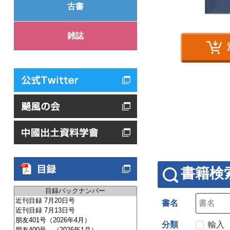
古書
雑誌
書籍検
書名
分類
輸入