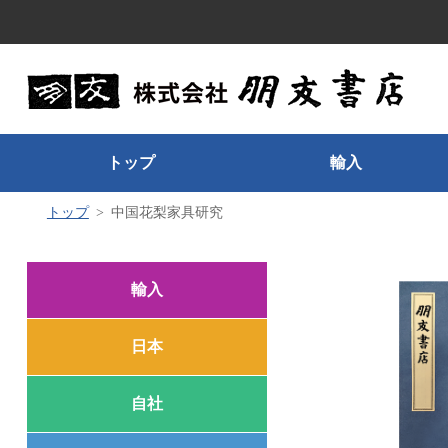
トップ
輸入
トップ
中国花梨家具研究
輸入
日本
自社