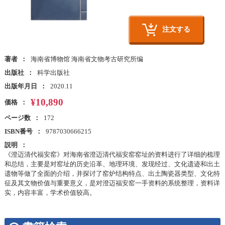
注文する
著者
海南省博物馆 海南省文物考古研究所编
出版社
科学出版社
出版年月日
2020.11
¥10,890
価格
ページ数
172
ISBN番号
9787030666215
説明
《澄迈清代福安窑》对海南省澄迈清代福安窑窑址的资料进行了详细的梳理
和总结，主要是对窑址的历史沿革、地理环境、发现经过、文化遗迹和出土
遗物等做了全面的介绍，并探讨了窑炉结构特点、出土陶瓷器类型、文化特
征及其文物价值与重要意义，是对澄迈福安窑一手资料的系统整理，资料详
实，内容丰富，学术价值较高。