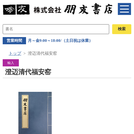
営業時間
月～金9:00～18:00/（土日祝は休業）
トップ
澄迈清代福安窑
輸入
澄迈清代福安窑