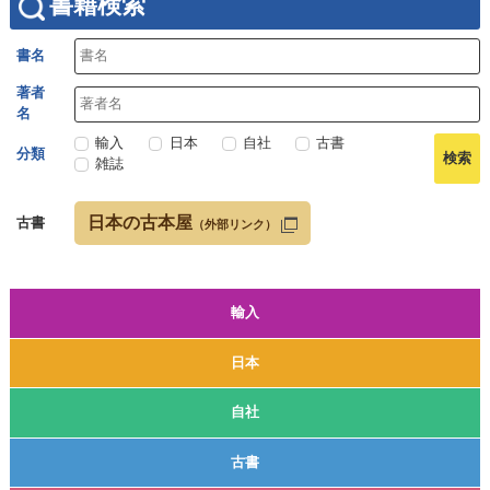
書籍検索
書名
著者
名
輸入
日本
自社
古書
分類
雑誌
日本の古本屋
古書
（外部リンク）
輸入
日本
自社
古書