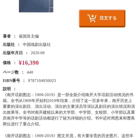
注文する
著者
崔国良主编
出版社
中国戏剧出版社
出版年月日
2020.09
¥16,390
価格
ページ数
440
ISBN番号
9787104050025
説明
《南开话剧图志：1909-2019》是一部全面介绍南开大学话剧活动情况的书
籍。全书从1909年开始到2019年结束，介绍了这一百多年来，南开历史上
重要的演出剧目、演出活动、演出的主要演员导演以及剧目的演出情况和演
出效果等。全书对南开建校以来的大学部、中学部、女校部、小学部以及重
庆南开中学等的话剧活动都进行了较为详细的介绍。书中还对周恩来和曹禺
两位进行了重点介绍。
《南开话剧图志：1909-2019》图文并茂，有大量珍贵的历史图片。这些丰