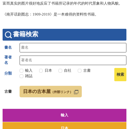
富而真实的图片很好地反应了书籍所记录的年代的时代景象和人物风貌。
《南开话剧图志：1909-2019》是一本难得的资料性书籍。
書籍検索
書名
著者
名
輸入
日本
自社
古書
分類
雑誌
日本の古本屋
古書
（外部リンク）
輸入
日本