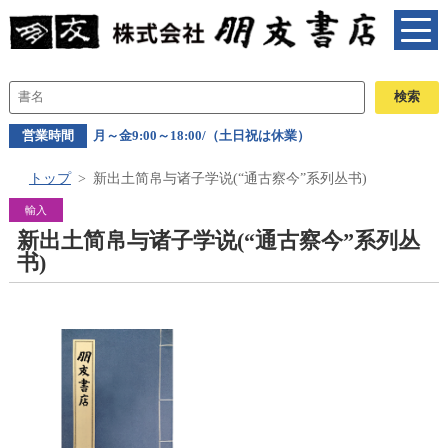
営業時間
月～金9:00～18:00/（土日祝は休業）
トップ
新出土简帛与诸子学说(“通古察今”系列丛书)
輸入
新出土简帛与诸子学说(“通古察今”系列丛
书)