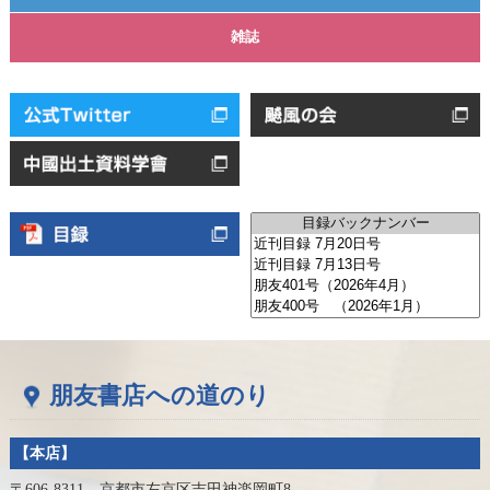
雑誌
朋友書店への道のり
【本店】
〒606-8311 京都市左京区吉田神楽岡町8