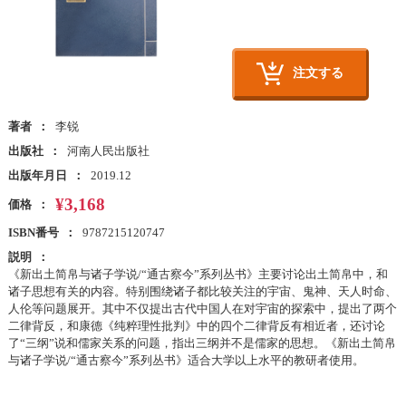
注文する
著者
李锐
出版社
河南人民出版社
出版年月日
2019.12
¥3,168
価格
ISBN番号
9787215120747
説明
《新出土简帛与诸子学说/“通古察今”系列丛书》主要讨论出土简帛中，和
诸子思想有关的内容。特别围绕诸子都比较关注的宇宙、鬼神、天人时命、
人伦等问题展开。其中不仅提出古代中国人在对宇宙的探索中，提出了两个
二律背反，和康德《纯粹理性批判》中的四个二律背反有相近者，还讨论
了“三纲”说和儒家关系的问题，指出三纲并不是儒家的思想。《新出土简帛
与诸子学说/“通古察今”系列丛书》适合大学以上水平的教研者使用。