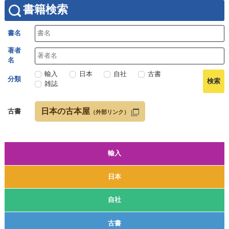
書籍検索
書名
著者
名
輸入
日本
自社
古書
分類
雑誌
日本の古本屋
古書
（外部リンク）
輸入
日本
自社
古書