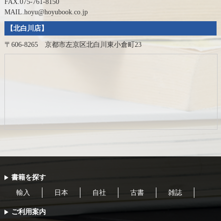
FAX.075-761-8150
MAIL.hoyu@hoyubook.co.jp
【北白川店】
〒606-8265 京都市左京区北白川東小倉町23
書籍を探す
輸入
日本
自社
古書
雑誌
ご利用案内