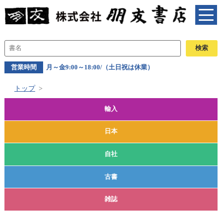
営業時間
月～金9:00～18:00/（土日祝は休業）
トップ
輸入
日本
自社
古書
雑誌