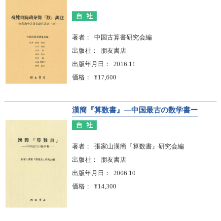
自社
著者
中国古算書研究会編
出版社
朋友書店
出版年月日
2016.11
価格
¥17,600
漢簡『算数書』―中国最古の数学書ー
自社
著者
張家山漢簡『算数書』研究会編
出版社
朋友書店
出版年月日
2006.10
価格
¥14,300