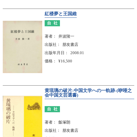
紅楼夢と王国維
自社
著者
井波陵一
出版社
朋友書店
出版年月日
2008.01
価格
¥16,500
黄琉璃の破片-中国文学への一軌跡-(咿唖之
会中国文芸選書)
自社
著者
飯塚朗
出版社
朋友書店