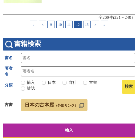
全260件(221～240）
«
<
9
10
11
12
13
>
»
書籍検索
書名
著者
名
輸入
日本
自社
古書
分類
雑誌
日本の古本屋
古書
（外部リンク）
輸入