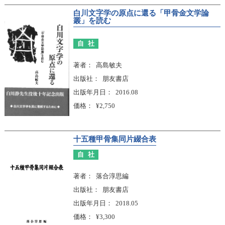
白川文字学の原点に還る「甲骨金文学論
叢」を読む
自社
著者
高島敏夫
出版社
朋友書店
出版年月日
2016.08
価格
¥2,750
十五種甲骨集同片綴合表
自社
著者
落合淳思編
出版社
朋友書店
出版年月日
2018.05
価格
¥3,300