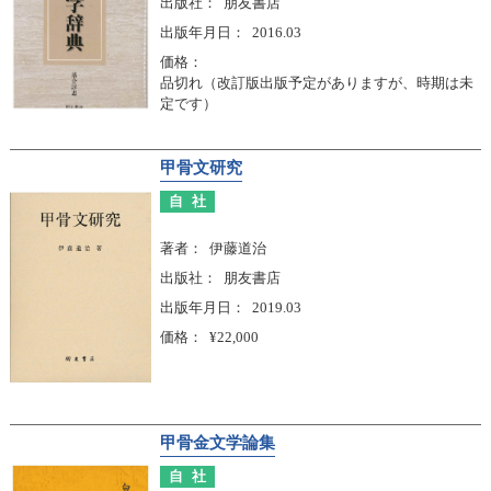
出版社
朋友書店
出版年月日
2016.03
価格
品切れ（改訂版出版予定がありますが、時期は未
定です）
甲骨文研究
自社
著者
伊藤道治
出版社
朋友書店
出版年月日
2019.03
価格
¥22,000
甲骨金文学論集
自社