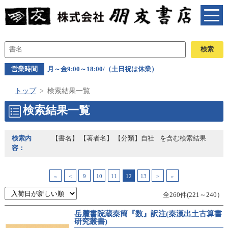
営業時間
月～金9:00～18:00/（土日祝は休業）
トップ
検索結果一覧
検索結果一覧
検索内
【書名】 【著者名】 【分類】自社
を含む検索結果
容：
«
<
9
10
11
12
13
>
»
全260件(221～240）
岳麓書院蔵秦簡『数』訳注(秦漢出土古算書
研究叢書)