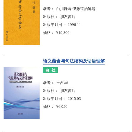
著者
白川静著 伊藤道治解題
出版社
朋友書店
出版年月日
1996.11
価格
¥19,800
语义蕴含与句法结构及话语理解
自社
著者
王占华
出版社
朋友書店
出版年月日
2015.03
価格
¥6,050