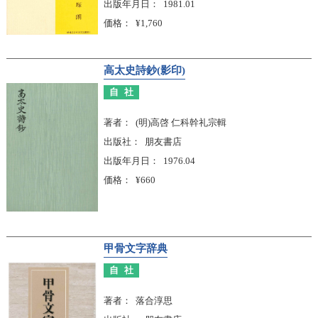
出版年月日
1981.01
価格
¥1,760
高太史詩鈔(影印)
自社
著者
(明)高啓 仁科幹礼宗輯
出版社
朋友書店
出版年月日
1976.04
価格
¥660
甲骨文字辞典
自社
著者
落合淳思