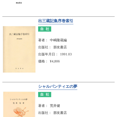
出三蔵記集序巻索引
自社
著者
中嶋隆蔵編
出版社
朋友書店
出版年月日
1991.03
価格
¥4,806
シャルパンティエの夢
自社
著者
荒井健
出版社
朋友書店