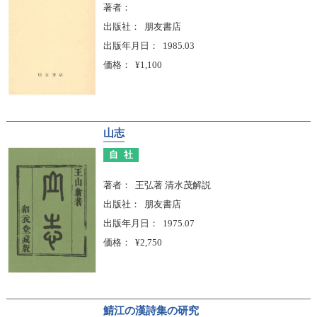
著者
出版社
朋友書店
出版年月日
1985.03
価格
¥1,100
山志
自社
著者
王弘著 清水茂解説
出版社
朋友書店
出版年月日
1975.07
価格
¥2,750
鯖江の漢詩集の研究